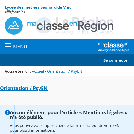
Panneau de gestion des cookies
Lycée des métiers Léonard de Vinci
Menu de la rubrique
Contenu
Villefontaine
MENU
Se connecter
Vous êtes ici :
Accueil
›
Orientation / PsyEN
›
Orientation / PsyEN
Aucun élément pour l'article « Mentions légales »
n'a été publié.
Vous pouvez vous rapprocher de l'administrateur de votre ENT
pour plus d'informations.