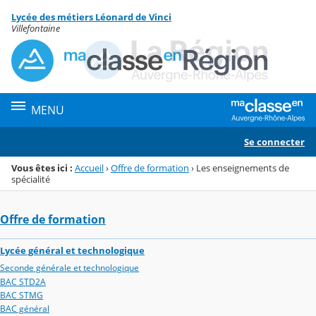
Panneau de gestion des cookies
Lycée des métiers Léonard de Vinci
Menu de la rubrique
Contenu
Villefontaine
MENU
Se connecter
Vous êtes ici :
Accueil
›
Offre de formation
›
Les enseignements de
spécialité
Offre de formation
Lycée général et technologique
Seconde générale et technologique
BAC STD2A
BAC STMG
BAC général