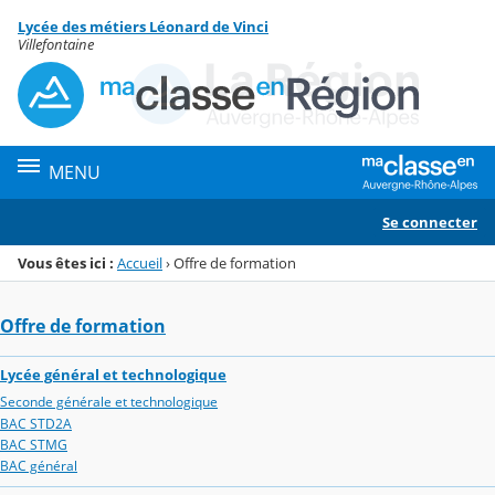
Panneau de gestion des cookies
Lycée des métiers Léonard de Vinci
Menu de la rubrique
Contenu
Villefontaine
MENU
Se connecter
Vous êtes ici :
Accueil
›
Offre de formation
Offre de formation
Lycée général et technologique
Seconde générale et technologique
BAC STD2A
BAC STMG
BAC général