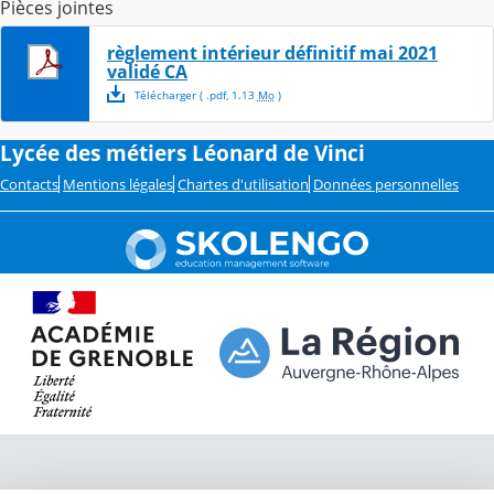
Pièces jointes
règlement intérieur définitif mai 2021
validé CA
Télécharger
( .
pdf
,
1.13
Mo
)
Lycée des métiers Léonard de Vinci
Contacts
Mentions légales
Chartes d'utilisation
Données personnelles