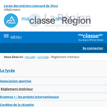
Panneau de gestion des cookies
Lycée des métiers Léonard de Vinci
Menu de la rubrique
Contenu
Villefontaine
MENU
Se connecter
Vous êtes ici :
Accueil
›
Le lycée
›
Règlement Intérieur
Le lycée
Association sportive
Règlement Intérieur
Erasmus + : les projets internationaux
Cordées de la réussite