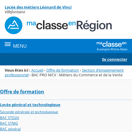
Panneau de gestion des cookies
Lycée des métiers Léonard de Vinci
Menu de la rubrique
Contenu
Villefontaine
MENU
Se connecter
Vous êtes ici :
Accueil
›
Offre de formation
›
Section d'enseignement
professionnel
›
BAC PRO MCV : Métiers du Commerce et de la Vente
Offre de formation
Lycée général et technologique
Seconde générale et technologique
BAC STD2A
BAC STMG
BAC général