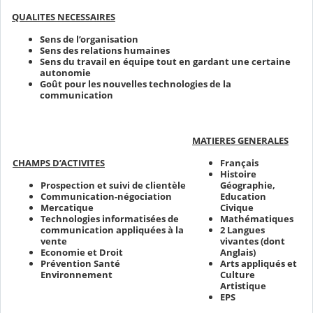
QUALITES NECESSAIRES
Sens de l’organisation
Sens des relations humaines
Sens du travail en équipe tout en gardant une certaine
autonomie
Goût pour les nouvelles technologies de la
communication
MATIERES GENERALES
Français
CHAMPS D’ACTIVITES
Histoire
Prospection et suivi de clientèle
Géographie,
Communication-négociation
Education
Mercatique
Civique
Technologies informatisées de
Mathématiques
communication appliquées à la
2 Langues
vente
vivantes (dont
Economie et Droit
Anglais)
Prévention Santé
Arts appliqués et
Environnement
Culture
Artistique
EPS