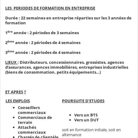
LES PERIODES DE FORMATION EN ENTREPRISE
Durée : 22 semaines en entreprise réparties sur les 3 années de
formation
ère
1
année : 2 périodes de 3 semaines
ème
2
année : 2 périodes de 4 semaines
ème
3
année : 2 périodes de 4 semaines
LIEUX
:
Distributeurs, concessionnaires, grossistes, agences
d’assurances, agences immobilières, entreprises industrielles
(biens de consommation, petits équipements…)
ET APRES
?
LES EMPLOIS
POURSUITE D’ETUDES
Conseillers
commerciaux
Vers un BTS
Commerciaux de
Vers un DUT
terrain
Attachés
soit en formation initiale, soit en
commerciaux
alternance
Chargés de clientèle