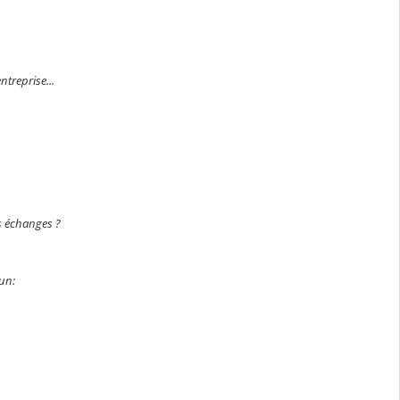
treprise...
s échanges ?
un: