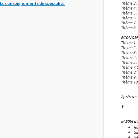
Thème 3 : 
Les enseignements de spécialité
Thème 4 :
Thème 5 : 
Thème 6 :
Thème 7 : 
Thème 8 :
ECONOMI
Thème 1 :
Thème 2 : 
Thème 3 :
Thème 4 :
Thème 5 :
Thème 7:C
Thème 8: Q
Thème 9 :
Thème 10:
Après un
⬇️
✅️ 50% d
Te
GE
GA