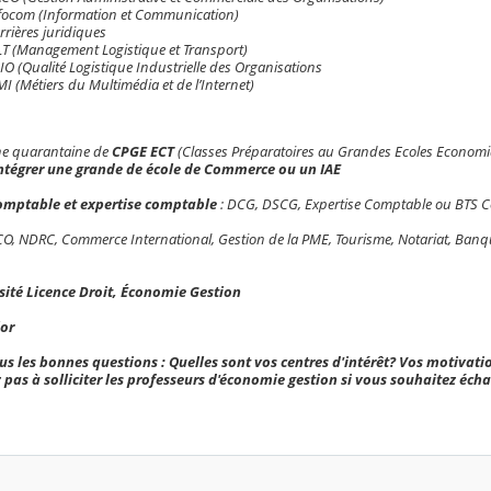
focom (Information et Communication)
rrières juridiques
T (Management Logistique et Transport)
IO (Qualité Logistique Industrielle des Organisations
I (Métiers du Multimédia et de l’Internet)
ne quarantaine de
CPGE ECT
(Classes Préparatoires au Grandes Ecoles Economi
ntégrer une grande de école de Commerce ou un IAE
omptable et expertise comptable
: DCG, DSCG, Expertise Comptable ou BTS C
O, NDRC, Commerce International, Gestion de la PME, Tourisme, Notariat, Banque
sité Licence Droit, Économie Gestion
lor
s les bonnes questions : Quelles sont vos centres d'intérêt? Vos motivatio
 pas à solliciter les professeurs d'économie gestion si vous souhaitez éch