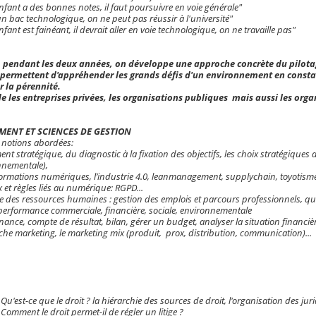
enfant a des bonnes notes, il faut poursuivre en voie générale"
un bac technologique, on ne peut pas réussir à l'université"
nfant est fainéant, il devrait aller en voie technologique, on ne travaille pas"
 pendant les deux années, on développe une approche concrète du pilotage 
 permettent d'appréhender les grands défis d'un environnement en constante
r la pérennité.
 les entreprises privées, les organisations publiques mais aussi les organi
ENT ET SCIENCES DE GESTION
 notions abordées:
t stratégique, du diagnostic à la fixation des objectifs, les choix stratégiques 
nnementale),
formations numériques, l’industrie 4.0, leanmanagement, supplychain, toyotism
 et règles liés au numérique: RGPD...
ge des ressources humaines : gestion des emplois et parcours professionnels, qual
a.performance commerciale, financière, sociale, environnementale
inance, compte de résultat, bilan, gérer un budget, analyser la situation financiè
he marketing, le marketing mix (produit, prox, distribution, communication)...
Qu'est-ce que le droit ? la hiérarchie des sources de droit, l'organisation des juri
Comment le droit permet-il de régler un litige ?