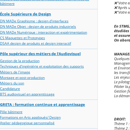
❌️"Votre 
bâtiment
❌️"Après 
❌️"Votre e
École Supérieure de Design
DN MADe Graphisme : design d'interfaces
En STMG,
DN MADe Objet : design de produits industriels
étudiées
DN MADe Numérique : interaction et expérimentation
et assure
CS Maquettes et Prototypes
On aborde
DSAA design de produits et design interactif
Pôle supérieur des métiers de l'Audiovisuel
MANAGEM
Quelques
Gestion de la production
Managemen
Techniques d'ingéniérie et exploitation des supports
et Enviro
Métiers de l'image
les trans
Les enjeux
Montage et post production
Le pilota
Métiers du son
Piloter l
Candidature
Gestion f
BTS audiovisuel en apprentissage
La démarc
GRETA : formation continue et apprentissage
Pôle bâtiment
Formations en Arts appliqués/ Design
DROIT:
Atelier pédagogique personnalisé
Thème 1 : 
Thème 2 : 