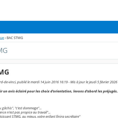
que
›
BAC STMG
MG
TMG
-de-vinci, publié le mardi 14 juin 2016 16:19 - Mis à jour le jeudi 5 février 2026
r un avis éclairé pour les choix d’orientation, levons d’abord les préjugé
du gâchis", "c'est dommage"...
nce n'est pas propice au travail"...
isissant STMG, au mieux, votre enfant finira secrétaire"