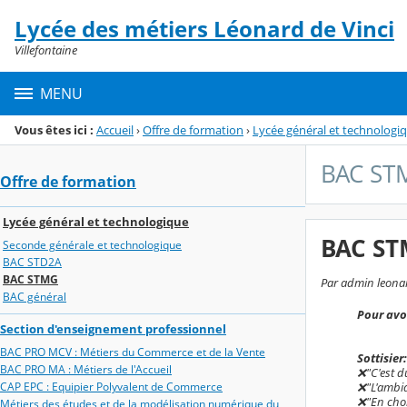
Panneau de gestion des cookies
Lycée des métiers Léonard de Vinci
Menu de la rubrique
Contenu
Villefontaine
MENU
Vous êtes ici :
Accueil
›
Offre de formation
›
Lycée général et technologi
BAC ST
Offre de formation
Lycée général et technologique
BAC S
Seconde générale et technologique
BAC STD2A
BAC STMG
Par admin leonard
BAC général
Pour avoi
Section d'enseignement professionnel
BAC PRO MCV : Métiers du Commerce et de la Vente
Sottisier:
BAC PRO MA : Métiers de l'Accueil
❌️"C'est 
CAP EPC : Equipier Polyvalent de Commerce
❌️"L'ambia
❌️"En cho
Métiers des études et de la modélisation numérique du