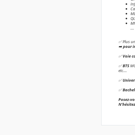
In
Ca
ML
QL
MM
....
✅️ Plus u
➡️
pour i
✅️
Voie c
✅️
BTS
MC
etc....
✅️
Univer
✅️
Bache
Posez-vou
N'hésitez