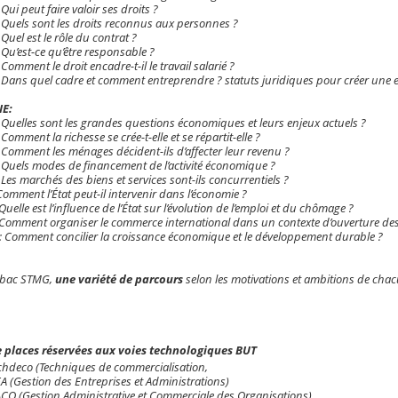
Qui peut faire valoir ses droits ?
 Quels sont les droits reconnus aux personnes ?
Quel est le rôle du contrat ?
 Qu’est-ce qu’être responsable ?
Comment le droit encadre-t-il le travail salarié ?
 Dans quel cadre et comment entreprendre ? statuts juridiques pour créer une en
E:
 Quelles sont les grandes questions économiques et leurs enjeux actuels ?
Comment la richesse se crée-t-elle et se répartit-elle ?
 Comment les ménages décident-ils d’affecter leur revenu ?
 Quels modes de financement de l’activité économique ?
 Les marchés des biens et services sont-ils concurrentiels ?
omment l’État peut-il intervenir dans l’économie ?
uelle est l’influence de l’État sur l’évolution de l’emploi et du chômage ?
Comment organiser le commerce international dans un contexte d’ouverture de
 Comment concilier la croissance économique et le développement durable ?
 bac STMG,
une variété de parcours
selon les motivations et ambitions de chac
e places réservées aux voies technologiques BUT
chdeco (Techniques de commercialisation,
A (Gestion des Entreprises et Administrations)
CO (Gestion Administrative et Commerciale des Organisations)