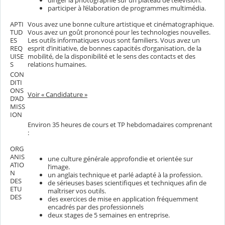
participer à l’élaboration de programmes multimédia.
APTI
Vous avez une bonne culture artistique et cinématographique.
TUD
Vous avez un goût prononcé pour les technologies nouvelles.
ES
Les outils informatiques vous sont familiers. Vous avez un
REQ
esprit d’initiative, de bonnes capacités d’organisation, de la
UISE
mobilité, de la disponibilité et le sens des contacts et des
S
relations humaines.
CON
DITI
ONS
Voir « Candidature »
D’AD
MISS
ION
Environ 35 heures de cours et TP hebdomadaires comprenant
:
ORG
ANIS
une culture générale approfondie et orientée sur
ATIO
l’image.
N
un anglais technique et parlé adapté à la profession.
DES
de sérieuses bases scientifiques et techniques afin de
ETU
maîtriser vos outils.
DES
des exercices de mise en application fréquemment
encadrés par des professionnels
deux stages de 5 semaines en entreprise.