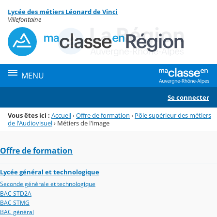
Panneau de gestion des cookies
Lycée des métiers Léonard de Vinci
Menu de la rubrique
Contenu
Villefontaine
MENU
Se connecter
Vous êtes ici :
Accueil
›
Offre de formation
›
Pôle supérieur des métiers
de l'Audiovisuel
›
Métiers de l'image
Offre de formation
Lycée général et technologique
Seconde générale et technologique
BAC STD2A
BAC STMG
BAC général