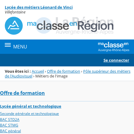
Panneau de gestion des cookies
Lycée des métiers Léonard de Vinci
Menu de la rubrique
Contenu
Villefontaine
MENU
Se connecter
Vous êtes ici :
Accueil
›
Offre de formation
›
Pôle supérieur des métiers
de l'Audiovisuel
›
Métiers de l'image
Offre de formation
Lycée général et technologique
Seconde générale et technologique
BAC STD2A
BAC STMG
BAC général