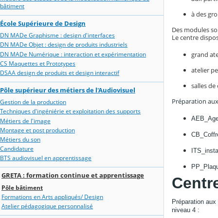
bâtiment
à des gro
École Supérieure de Design
Des modules sont
DN MADe Graphisme : design d'interfaces
Le centre dispo
DN MADe Objet : design de produits industriels
DN MADe Numérique : interaction et expérimentation
grand ate
CS Maquettes et Prototypes
atelier p
DSAA design de produits et design interactif
salles d
Pôle supérieur des métiers de l'Audiovisuel
Préparation aux 
Gestion de la production
Techniques d'ingéniérie et exploitation des supports
AEB_Agen
Métiers de l'image
Montage et post production
CB_Coffr
Métiers du son
Candidature
ITS_insta
BTS audiovisuel en apprentissage
PP_Plaqui
GRETA : formation continue et apprentissage
Centr
Pôle bâtiment
Formations en Arts appliqués/ Design
Préparation aux t
Atelier pédagogique personnalisé
niveau 4 :