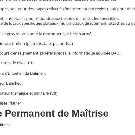
upes, soit pour des stages collectifs (financement par région), soit pour de
 ainsi établis pour répondre aux besoins de toutes les spécialités.
se de locaux spécifiques plateaux multimodaux directement rattachés au ly
lier gros œuvre (pour la maçonnerie, le béton armé…)
einture-finition (plâtrerie, faux-plafonds…)
e cours d’enseignement général avec salle informatique équipée DAO…
titres de niveau 3 :
t d'Entretien du Bâtiment
eur Bancheur
lateur thermique et sanitaire (V9)
ste Platrier
e Permanent de Maîtrise
itres :