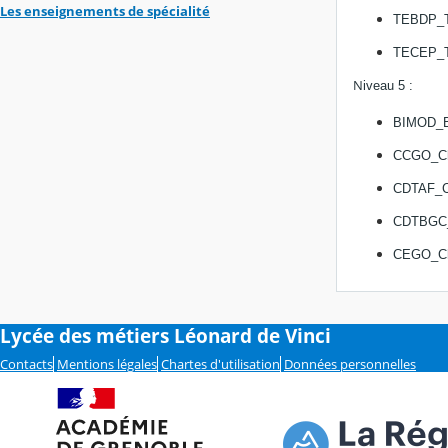
Les enseignements de spécialité
TEBDP_Te
TECEP_Te
N
iveau 5 :
BIMOD_BI
CCGO_Che
CDTAF_Co
CDTBGC_C
CEGO_Che
Lycée des métiers Léonard de Vinci
Contacts
Mentions légales
Chartes d'utilisation
Données personnelles