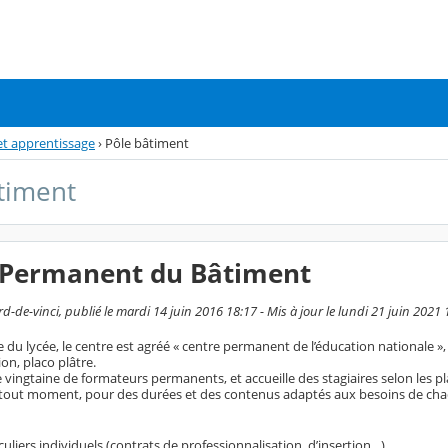
et apprentissage
›
Pôle bâtiment
timent
 Permanent du Bâtiment
-de-vinci, publié le mardi 14 juin 2016 18:17 - Mis à jour le lundi 21 juin 2021 
ne du lycée, le centre est agréé « centre permanent de l’éducation nationale »,
ion, placo plâtre.
 vingtaine de formateurs permanents, et accueille des stagiaires selon les pl
out moment, pour des durées et des contenus adaptés aux besoins de chaq
culiers individuels (contrats de professionnalisation, d’insertion…)