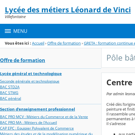
Panneau de gestion des cookies
Lycée des métiers Léonard de Vinci
Menu de la rubrique
Contenu
Villefontaine
MENU
Vous êtes ici :
Accueil
›
Offre de formation
›
GRETA : formation continue 
Pôle bâ
Offre de formation
Lycée général et technologique
Centre
Seconde générale et technologique
BAC STD2A
BAC STMG
Par admin leonard
BAC général
Créé dès l’origi
Section d'enseignement professionnel
peinture et finit
Il rassemble une
BAC PRO MCV : Métiers du Commerce et de la Vente
permanentes à t
BAC PRO MA : Métiers de l'Accueil
Il s'adresse
CAP EPC : Equipier Polyvalent de Commerce
Métiers des études et de la modélisation numérique du
aux parti