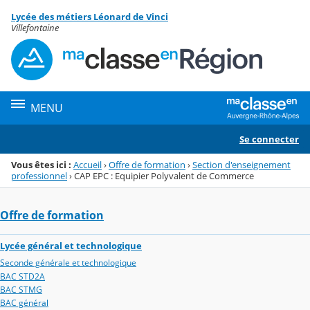
Panneau de gestion des cookies
Lycée des métiers Léonard de Vinci
Menu de la rubrique
Contenu
Villefontaine
MENU
Se connecter
Vous êtes ici :
Accueil
›
Offre de formation
›
Section d'enseignement
professionnel
›
CAP EPC : Equipier Polyvalent de Commerce
Offre de formation
Lycée général et technologique
Seconde générale et technologique
BAC STD2A
BAC STMG
BAC général