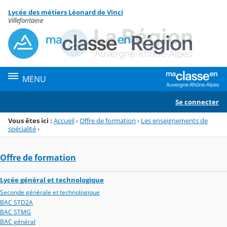
Panneau de gestion des cookies
Lycée des métiers Léonard de Vinci
Menu de la rubrique
Contenu
Villefontaine
MENU
Se connecter
Vous êtes ici :
Accueil
›
Offre de formation
›
Les enseignements de
spécialité
›
Offre de formation
Lycée général et technologique
Seconde générale et technologique
BAC STD2A
BAC STMG
BAC général