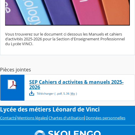
Vous trouverez sur le document ci dessous les Manuels et cahiers
d'activités 2025-2026 pour la Section d'Enseignement Professionnel
du Lycée VINCI.
Pièces jointes
SEP Cahiers d activites & manuels 2025-
2026
Télécharger
( .
pdf
,
5.36
Mo
)
Lycée des métiers Léonard de Vinci
Contacts
Mentions légales
Chartes d'utilisation
Données personnelles