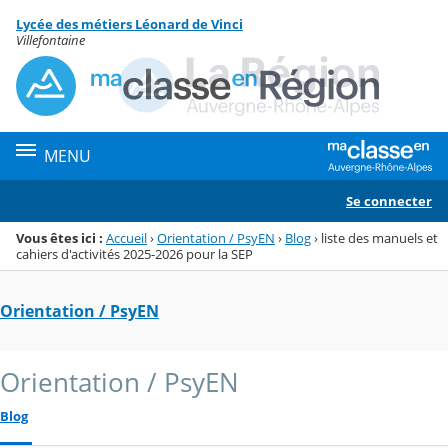
Panneau de gestion des cookies
Lycée des métiers Léonard de Vinci
Menu de la rubrique
Contenu
Villefontaine
MENU
Se connecter
Vous êtes ici :
Accueil
›
Orientation / PsyEN
›
Blog
›
liste des manuels et
cahiers d'activités 2025-2026 pour la SEP
Orientation / PsyEN
Orientation / PsyEN
Blog