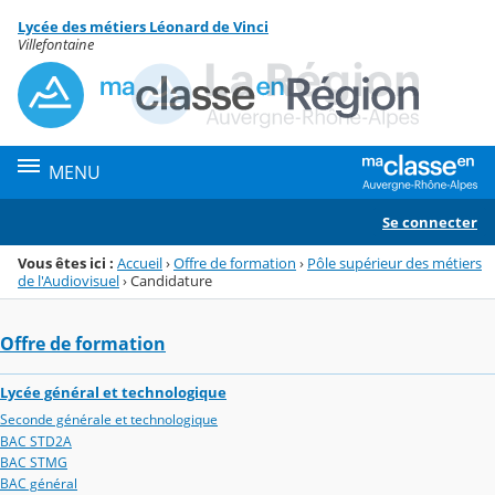
Panneau de gestion des cookies
Lycée des métiers Léonard de Vinci
Menu de la rubrique
Contenu
Villefontaine
MENU
Se connecter
Vous êtes ici :
Accueil
›
Offre de formation
›
Pôle supérieur des métiers
de l'Audiovisuel
›
Candidature
Offre de formation
Lycée général et technologique
Seconde générale et technologique
BAC STD2A
BAC STMG
BAC général