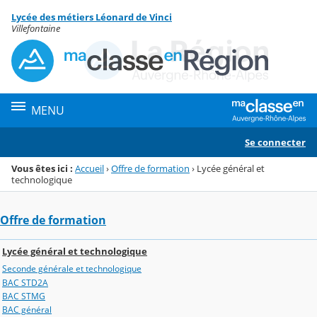
Panneau de gestion des cookies
Lycée des métiers Léonard de Vinci
Menu de la rubrique
Contenu
Villefontaine
MENU
Se connecter
Vous êtes ici :
Accueil
›
Offre de formation
›
Lycée général et
technologique
Offre de formation
Lycée général et technologique
Seconde générale et technologique
BAC STD2A
BAC STMG
BAC général