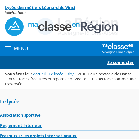
Panneau de gestion des cookies
Lycée des métiers Léonard de Vinci
Menu de la rubrique
Contenu
Villefontaine
MENU
Se connecter
Vous êtes ici :
Accueil
›
Le lycée
›
Blog
›
VIDEO du Spectacle de Danse
"Entre traces, fractures et regards nouveaux". Un spectacle comme une
traversée"
Le lycée
Association sportive
Règlement Intérieur
Erasmus + : les projets internationaux