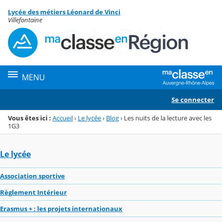
Panneau de gestion des cookies
Lycée des métiers Léonard de Vinci
Menu de la rubrique
Contenu
Villefontaine
MENU
Se connecter
Vous êtes ici :
Accueil
›
Le lycée
›
Blog
›
Les nuits de la lecture avec les
1G3
Le lycée
Association sportive
Règlement Intérieur
Erasmus + : les projets internationaux