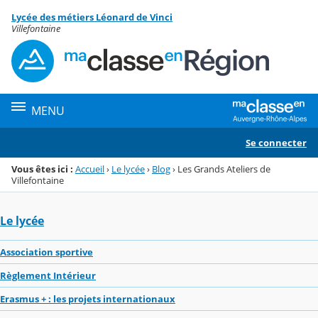
Panneau de gestion des cookies
Lycée des métiers Léonard de Vinci
Menu de la rubrique
Contenu
Villefontaine
MENU
Se connecter
Vous êtes ici :
Accueil
›
Le lycée
›
Blog
›
Les Grands Ateliers de
Villefontaine
Le lycée
Association sportive
Règlement Intérieur
Erasmus + : les projets internationaux