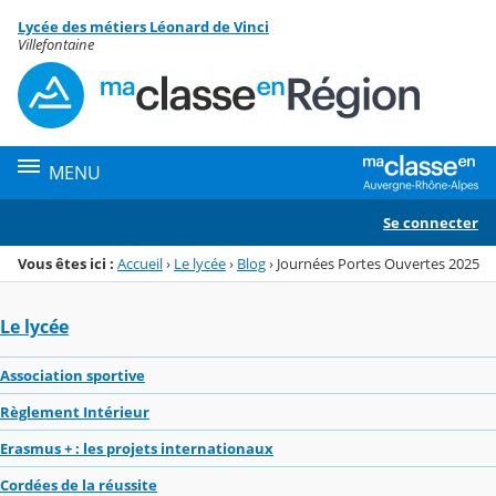
Panneau de gestion des cookies
Lycée des métiers Léonard de Vinci
Menu de la rubrique
Contenu
Villefontaine
MENU
Se connecter
Vous êtes ici :
Accueil
›
Le lycée
›
Blog
›
Journées Portes Ouvertes 2025
Le lycée
Association sportive
Règlement Intérieur
Erasmus + : les projets internationaux
Cordées de la réussite