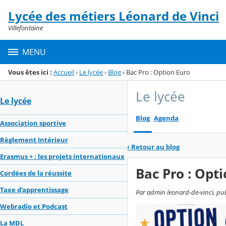
Panneau de gestion des cookies
Lycée des métiers Léonard de Vinci
Menu de la rubrique
Contenu
Villefontaine
MENU
Vous êtes ici :
Accueil
›
Le lycée
›
Blog
›
Bac Pro : Option Euro
Le lycée
Le lycée
Blog
Agenda
Association sportive
Règlement Intérieur
‹
Retour au blog
Erasmus + : les projets internationaux
Bac Pro : Opt
Cordées de la réussite
Taxe d'apprentissage
Par admin leonard-de-vinci, publi
Webradio et Podcast
La MDL