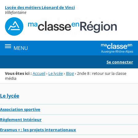
Panneau de gestion des cookies
Lycée des métiers Léonard de Vinci
Menu de la rubrique
Contenu
Villefontaine
MENU
Se connecter
Vous êtes ici :
Accueil
›
Le lycée
›
Blog
›
2nde 8 : retour sur la classe
média
Le lycée
Association sportive
Règlement Intérieur
Erasmus + : les projets internationaux