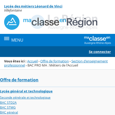
Panneau de gestion des cookies
Lycée des métiers Léonard de Vinci
Menu de la rubrique
Contenu
Villefontaine
MENU
Se connecter
Vous êtes ici :
Accueil
›
Offre de formation
›
Section d'enseignement
professionnel
›
BAC PRO MA : Métiers de l'Accueil
Offre de formation
Lycée général et technologique
Seconde générale et technologique
BAC STD2A
BAC STMG
BAC général